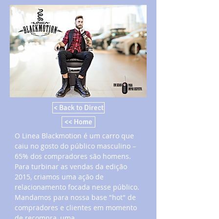
< Back to Direct
<< Home
O Linea Blackmotion é um carro que
caiu no gosto do público masculino –
65% dos compradores são homens.
Para turbinar as vendas da edição
2015, criamos uma ação de
relacionamento focada nesse público.
Mandamos para nossa base "hot" de
compradores e clientes em momento
de recompra, uma