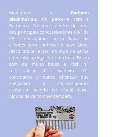
Montamos a
Barberia
Blackmotion
, em parceria com a
Barbearia Corleone, dentro de uma
das principais concessionárias FIAT de
SP. E convidamos nossa
hotlist
de
clientes para conhecer o novo Linea
Black Motion e dar um tapa na barba
e no cabelo, degustar uma bela IPA, ao
som de muito blues e rock n`
roll, coisas de cavalheiro. Os
convidados e muitos "clientes" que
chegavam à concessionária,
acabaram saindo de visual novo.
Alguns de carro novo também.